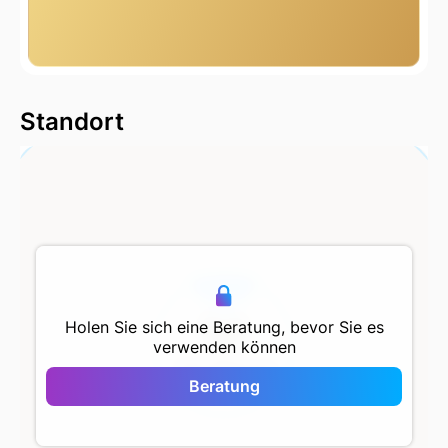
2000 m
Standort
500 m
Holen Sie sich eine Beratung, bevor Sie es
verwenden können
The Almond
Garden
Beratung