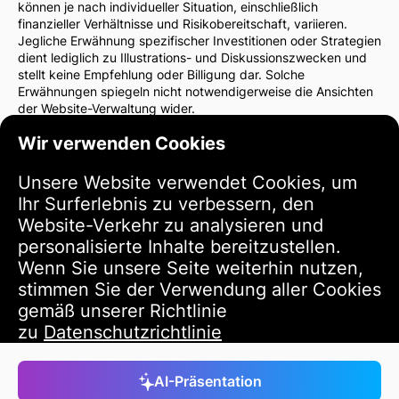
können je nach individueller Situation, einschließlich
finanzieller Verhältnisse und Risikobereitschaft, variieren.
Jegliche Erwähnung spezifischer Investitionen oder Strategien
dient lediglich zu Illustrations- und Diskussionszwecken und
stellt keine Empfehlung oder Billigung dar. Solche
Erwähnungen spiegeln nicht notwendigerweise die Ansichten
der Website-Verwaltung wider.
Wir empfehlen dringend, vor Investitionsentscheidungen einen
Wir verwenden Cookies
Finanzberater oder Rechtsanwalt zu konsultieren. Sie sind
allein verantwortlich für Ihre Investitionsentscheidungen und
die damit verbundenen Risiken.
Unsere Website verwendet Cookies, um
Durch die Nutzung dieser Website stimmen Sie zu, dass die
Ihr Surferlebnis zu verbessern, den
Verwaltung der Website nicht für direkte oder indirekte
Website-Verkehr zu analysieren und
Verluste oder Schäden haftet, die sich aus der Nutzung der
bereitgestellten Informationen ergeben.
personalisierte Inhalte bereitzustellen.
Bitte seien Sie vorsichtig und umsichtig bei
Wenn Sie unsere Seite weiterhin nutzen,
Investitionsentscheidungen.
stimmen Sie der Verwendung aller Cookies
gemäß unserer Richtlinie
Nutzungsbedingungen
zu
Datenschutzrichtlinie
Akzeptieren
AI-Präsentation