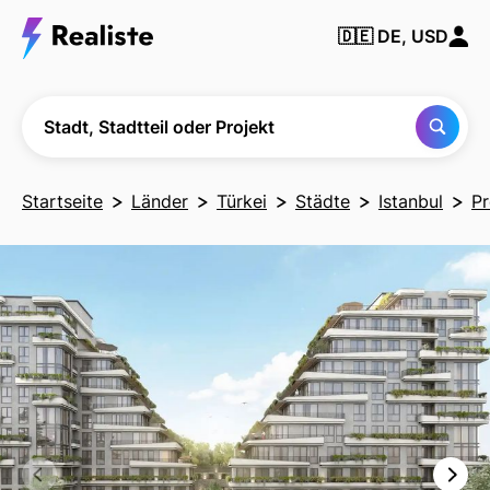
Finden Sie
🇩🇪
DE, USD
jede Stadt,
Nachbarschaft
oder jedes
Projekt
Stadt, Stadtteil oder Projekt
Startseite
Länder
Türkei
Städte
Istanbul
Pr