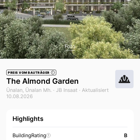
Foto
PREIS VOM BAUTRÄGER
?
The Almond Garden
Ünalan, Ünalan Mh. ·
JB Insaat
· Aktualisiert
10.08.2026
Highlights
BuildingRating
B
?