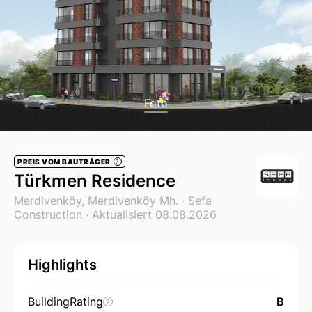
Foto
PREIS VOM BAUTRÄGER
?
Türkmen Residence
Merdivenköy, Merdivenköy Mh. ·
Sefa
Construction
· Aktualisiert 08.08.2026
Highlights
BuildingRating
B
?