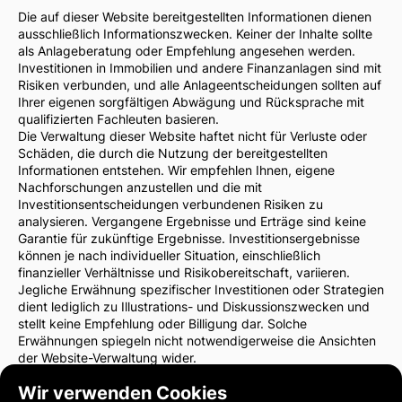
Die auf dieser Website bereitgestellten Informationen dienen
ausschließlich Informationszwecken. Keiner der Inhalte sollte
als Anlageberatung oder Empfehlung angesehen werden.
Investitionen in Immobilien und andere Finanzanlagen sind mit
Risiken verbunden, und alle Anlageentscheidungen sollten auf
Ihrer eigenen sorgfältigen Abwägung und Rücksprache mit
qualifizierten Fachleuten basieren.
Die Verwaltung dieser Website haftet nicht für Verluste oder
Schäden, die durch die Nutzung der bereitgestellten
Informationen entstehen. Wir empfehlen Ihnen, eigene
Nachforschungen anzustellen und die mit
Investitionsentscheidungen verbundenen Risiken zu
analysieren. Vergangene Ergebnisse und Erträge sind keine
Garantie für zukünftige Ergebnisse. Investitionsergebnisse
können je nach individueller Situation, einschließlich
finanzieller Verhältnisse und Risikobereitschaft, variieren.
Jegliche Erwähnung spezifischer Investitionen oder Strategien
dient lediglich zu Illustrations- und Diskussionszwecken und
stellt keine Empfehlung oder Billigung dar. Solche
Erwähnungen spiegeln nicht notwendigerweise die Ansichten
der Website-Verwaltung wider.
Wir empfehlen dringend, vor Investitionsentscheidungen einen
Wir verwenden Cookies
Finanzberater oder Rechtsanwalt zu konsultieren. Sie sind