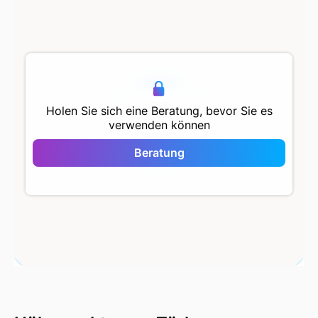
500 m
Holen Sie sich eine Beratung, bevor Sie es
verwenden können
Türkmen
Residence
Beratung