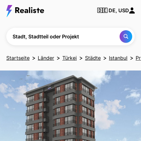
Finden Sie
🇩🇪
DE, USD
jede Stadt,
Nachbarschaft
oder jedes
Projekt
Stadt, Stadtteil oder Projekt
Startseite
Länder
Türkei
Städte
Istanbul
Pr