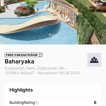
Foto
PREIS VOM BAUTRÄGER
?
Baharyaka
Eyüpsultan, Rami, Düğmeciler Mh. ·
OFERKA İNŞAAT
· Aktualisiert 09.08.2026
Highlights
BuildingRating
B
?