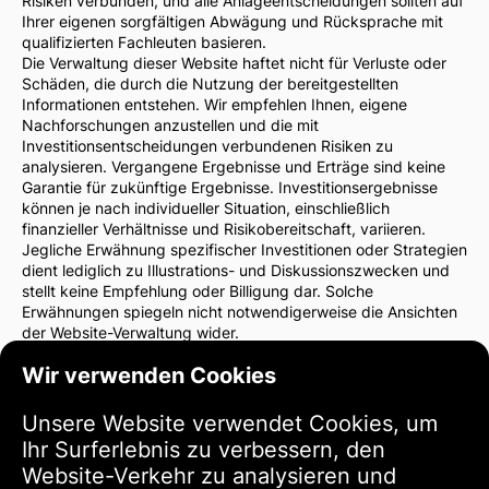
Risiken verbunden, und alle Anlageentscheidungen sollten auf
Ihrer eigenen sorgfältigen Abwägung und Rücksprache mit
qualifizierten Fachleuten basieren.
Die Verwaltung dieser Website haftet nicht für Verluste oder
Schäden, die durch die Nutzung der bereitgestellten
Informationen entstehen. Wir empfehlen Ihnen, eigene
Nachforschungen anzustellen und die mit
Investitionsentscheidungen verbundenen Risiken zu
analysieren. Vergangene Ergebnisse und Erträge sind keine
Garantie für zukünftige Ergebnisse. Investitionsergebnisse
können je nach individueller Situation, einschließlich
finanzieller Verhältnisse und Risikobereitschaft, variieren.
Jegliche Erwähnung spezifischer Investitionen oder Strategien
dient lediglich zu Illustrations- und Diskussionszwecken und
stellt keine Empfehlung oder Billigung dar. Solche
Erwähnungen spiegeln nicht notwendigerweise die Ansichten
der Website-Verwaltung wider.
Wir empfehlen dringend, vor Investitionsentscheidungen einen
Wir verwenden Cookies
Finanzberater oder Rechtsanwalt zu konsultieren. Sie sind
allein verantwortlich für Ihre Investitionsentscheidungen und
die damit verbundenen Risiken.
Unsere Website verwendet Cookies, um
Durch die Nutzung dieser Website stimmen Sie zu, dass die
Ihr Surferlebnis zu verbessern, den
Verwaltung der Website nicht für direkte oder indirekte
Website-Verkehr zu analysieren und
Verluste oder Schäden haftet, die sich aus der Nutzung der