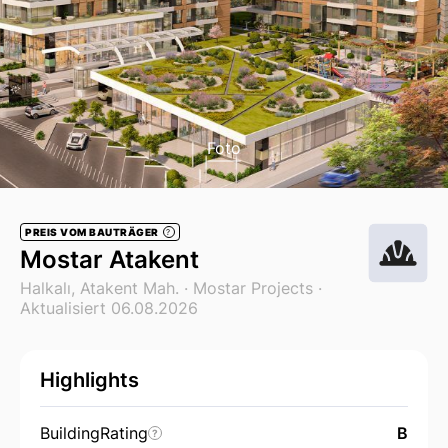
Foto
PREIS VOM BAUTRÄGER
?
Mostar Atakent
Halkalı, Atakent Mah. ·
Mostar Projects
·
Aktualisiert 06.08.2026
Highlights
BuildingRating
B
?