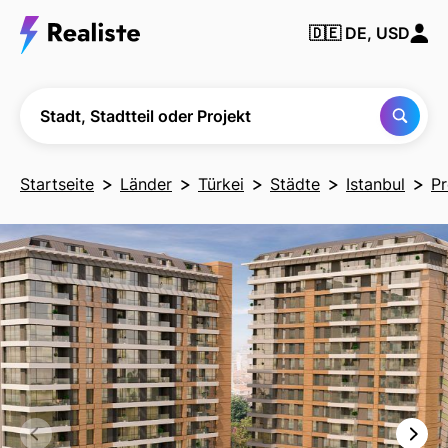
Finden Sie
🇩🇪
DE, USD
jede Stadt,
Nachbarschaft
oder jedes
Projekt
Stadt, Stadtteil oder Projekt
Startseite
Länder
Türkei
Städte
Istanbul
Pr