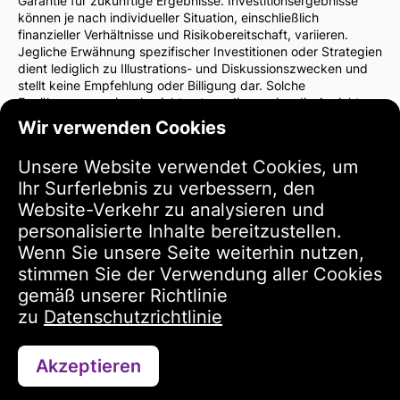
Garantie für zukünftige Ergebnisse. Investitionsergebnisse
können je nach individueller Situation, einschließlich
finanzieller Verhältnisse und Risikobereitschaft, variieren.
Jegliche Erwähnung spezifischer Investitionen oder Strategien
dient lediglich zu Illustrations- und Diskussionszwecken und
stellt keine Empfehlung oder Billigung dar. Solche
Erwähnungen spiegeln nicht notwendigerweise die Ansichten
der Website-Verwaltung wider.
Wir verwenden Cookies
Wir empfehlen dringend, vor Investitionsentscheidungen einen
Finanzberater oder Rechtsanwalt zu konsultieren. Sie sind
Unsere Website verwendet Cookies, um
allein verantwortlich für Ihre Investitionsentscheidungen und
Ihr Surferlebnis zu verbessern, den
die damit verbundenen Risiken.
Durch die Nutzung dieser Website stimmen Sie zu, dass die
Website-Verkehr zu analysieren und
Verwaltung der Website nicht für direkte oder indirekte
personalisierte Inhalte bereitzustellen.
Verluste oder Schäden haftet, die sich aus der Nutzung der
Wenn Sie unsere Seite weiterhin nutzen,
bereitgestellten Informationen ergeben.
stimmen Sie der Verwendung aller Cookies
Bitte seien Sie vorsichtig und umsichtig bei
Investitionsentscheidungen.
gemäß unserer Richtlinie
zu
Datenschutzrichtlinie
Nutzungsbedingungen
Akzeptieren
Kontaktieren Sie uns über WhatsApp