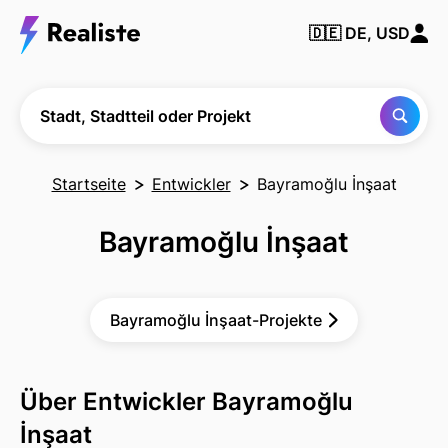
Finden Sie
🇩🇪
DE, USD
jede Stadt,
Nachbarschaft
oder jedes
Projekt
Stadt, Stadtteil oder Projekt
Startseite
Entwickler
Bayramoğlu İnşaat
Bayramoğlu İnşaat
Bayramoğlu İnşaat-Projekte
Über Entwickler Bayramoğlu
İnşaat