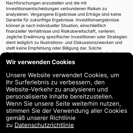
Nachforschungen anzustellen und die mit
Investitionsentscheidungen verbundenen Risiken zu
analysieren. Vergangene Ergebnisse und Erträge sind keine
Garantie für zukünftige Ergebnisse. Investitionsergebnisse
können je nach individueller Situation, einschließlich
finanzieller Verhältnisse und Risikobereitschaft, variieren.
Jegliche Erwähnung spezifischer Investitionen oder Strategien
dient lediglich zu Illustrations- und Diskussionszwecken und
stellt keine Empfehlung oder Billigung dar. Solche
Erwähnungen spiegeln nicht notwendigerweise die Ansichten
der Website-Verwaltung wider.
Wir verwenden Cookies
Wir empfehlen dringend, vor Investitionsentscheidungen einen
Finanzberater oder Rechtsanwalt zu konsultieren. Sie sind
Unsere Website verwendet Cookies, um
allein verantwortlich für Ihre Investitionsentscheidungen und
Ihr Surferlebnis zu verbessern, den
die damit verbundenen Risiken.
Durch die Nutzung dieser Website stimmen Sie zu, dass die
Website-Verkehr zu analysieren und
Verwaltung der Website nicht für direkte oder indirekte
personalisierte Inhalte bereitzustellen.
Verluste oder Schäden haftet, die sich aus der Nutzung der
Wenn Sie unsere Seite weiterhin nutzen,
bereitgestellten Informationen ergeben.
stimmen Sie der Verwendung aller Cookies
Bitte seien Sie vorsichtig und umsichtig bei
Investitionsentscheidungen.
gemäß unserer Richtlinie
zu
Datenschutzrichtlinie
Nutzungsbedingungen