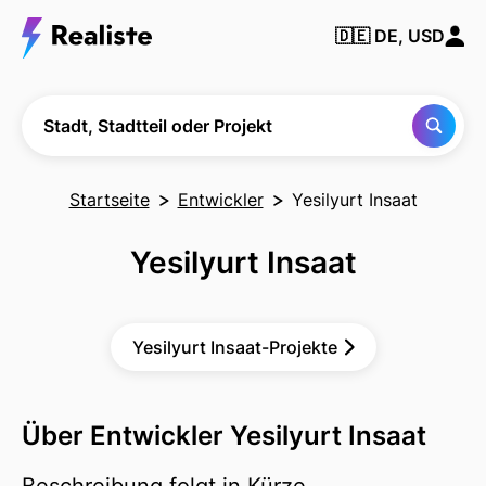
Finden Sie
🇩🇪
DE, USD
jede Stadt,
Nachbarschaft
oder jedes
Projekt
Stadt, Stadtteil oder Projekt
Startseite
Entwickler
Yesilyurt Insaat
Yesilyurt Insaat
Yesilyurt Insaat-Projekte
Über Entwickler Yesilyurt Insaat
Beschreibung folgt in Kürze