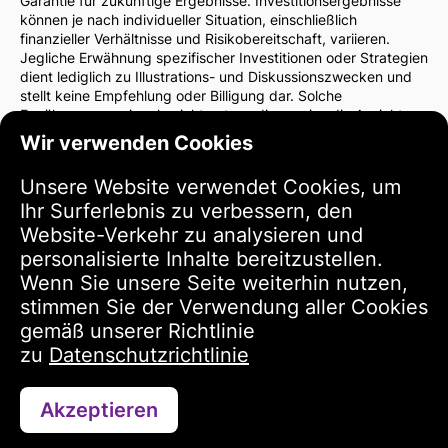
Garantie für zukünftige Ergebnisse. Investitionsergebnisse
können je nach individueller Situation, einschließlich
finanzieller Verhältnisse und Risikobereitschaft, variieren.
Jegliche Erwähnung spezifischer Investitionen oder Strategien
dient lediglich zu Illustrations- und Diskussionszwecken und
stellt keine Empfehlung oder Billigung dar. Solche
Erwähnungen spiegeln nicht notwendigerweise die Ansichten
der Website-Verwaltung wider.
Wir verwenden Cookies
Wir empfehlen dringend, vor Investitionsentscheidungen einen
Finanzberater oder Rechtsanwalt zu konsultieren. Sie sind
Unsere Website verwendet Cookies, um
allein verantwortlich für Ihre Investitionsentscheidungen und
Ihr Surferlebnis zu verbessern, den
die damit verbundenen Risiken.
Durch die Nutzung dieser Website stimmen Sie zu, dass die
Website-Verkehr zu analysieren und
Verwaltung der Website nicht für direkte oder indirekte
personalisierte Inhalte bereitzustellen.
Verluste oder Schäden haftet, die sich aus der Nutzung der
Wenn Sie unsere Seite weiterhin nutzen,
bereitgestellten Informationen ergeben.
stimmen Sie der Verwendung aller Cookies
Bitte seien Sie vorsichtig und umsichtig bei
Investitionsentscheidungen.
gemäß unserer Richtlinie
zu
Datenschutzrichtlinie
Nutzungsbedingungen
Akzeptieren
Kontaktieren Sie uns über WhatsApp