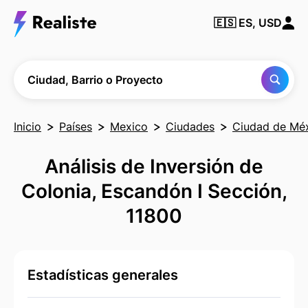
Encuentra
🇪🇸
ES, USD
cualquier
Ciudad,
Barrio o
Proyecto
Ciudad, Barrio o Proyecto
Inicio
Países
Mexico
Ciudades
Ciudad de Mé
Análisis de Inversión de
Colonia, Escandón I Sección,
11800
Estadísticas generales