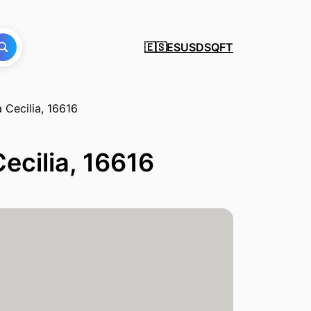
ES
USD
SQFT
🇪🇸
a Cecilia, 16616
Cecilia, 16616