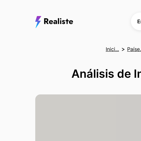
E
Inici...
Paíse.
Análisis de I