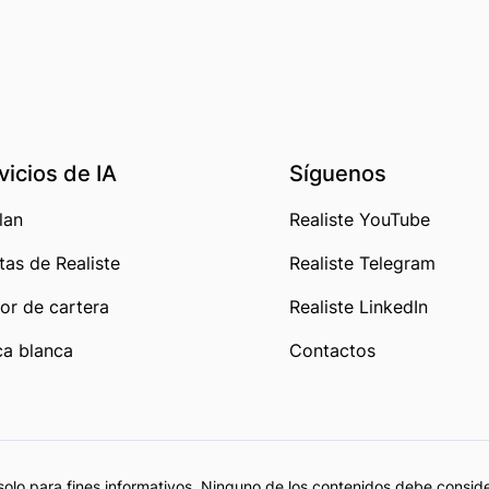
vicios de IA
Síguenos
lan
Realiste YouTube
tas de Realiste
Realiste Telegram
or de cartera
Realiste LinkedIn
a blanca
Contactos
solo para fines informativos. Ninguno de los contenidos debe consi