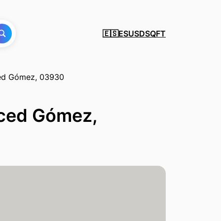
ES
USD
SQFT
🇪🇸
ced Gómez, 03930
erced Gómez,