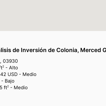
isis de Inversión de Colonia, Merced
z, 03930
2
ft
- Alto
242 USD
- Medio
- Bajo
2
5 ft
- Medio