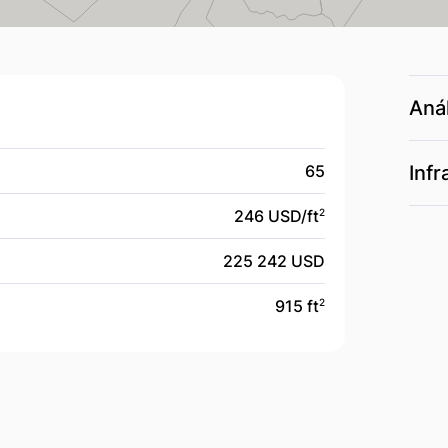
Anál
65
Infr
246 USD/
ft
2
225 242 USD
915 ft
2