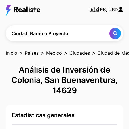
Encuentra
🇪🇸
ES, USD
cualquier
Ciudad,
Barrio o
Proyecto
Ciudad, Barrio o Proyecto
Inicio
Países
Mexico
Ciudades
Ciudad de Mé
Análisis de Inversión de
Colonia, San Buenaventura,
14629
Estadísticas generales