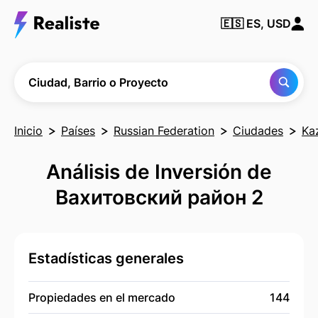
Encuentra
🇪🇸
ES, USD
cualquier
Ciudad,
Barrio o
Proyecto
Ciudad, Barrio o Proyecto
Inicio
Países
Russian Federation
Ciudades
Ka
Análisis de Inversión de
Вахитовский район 2
Estadísticas generales
Propiedades en el mercado
144