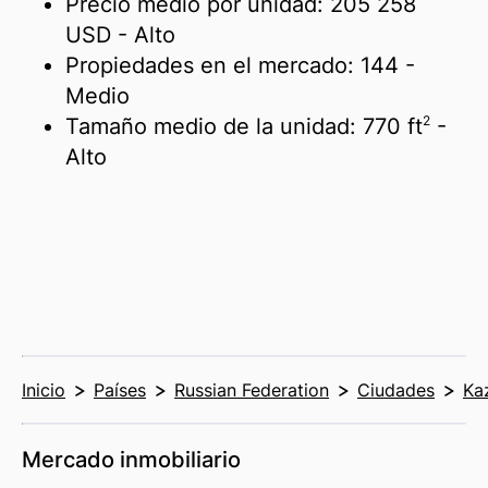
Precio medio por unidad:
205 258
USD
- Alto
Propiedades en el mercado:
144
-
Medio
2
Tamaño medio de la unidad:
770 ft
-
Alto
Inicio
Países
Russian Federation
Ciudades
Ka
Mercado inmobiliario