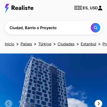
Encuentra
🇪🇸
ES, USD
cualquier
Ciudad,
Barrio o
Proyecto
Ciudad, Barrio o Proyecto
Inicio
Países
Türkiye
Ciudades
Estanbul
Pr