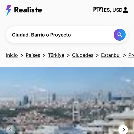
Encuentra
🇪🇸
ES, USD
cualquier
Ciudad,
Barrio o
Proyecto
Ciudad, Barrio o Proyecto
Inicio
Países
Türkiye
Ciudades
Estanbul
Pr