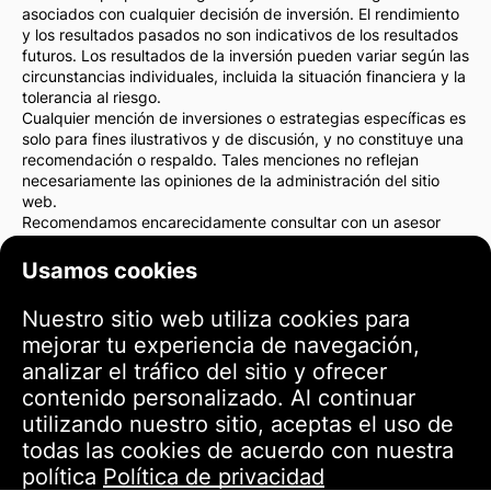
asociados con cualquier decisión de inversión. El rendimiento
y los resultados pasados no son indicativos de los resultados
futuros. Los resultados de la inversión pueden variar según las
circunstancias individuales, incluida la situación financiera y la
tolerancia al riesgo.
Cualquier mención de inversiones o estrategias específicas es
solo para fines ilustrativos y de discusión, y no constituye una
recomendación o respaldo. Tales menciones no reflejan
necesariamente las opiniones de la administración del sitio
web.
Recomendamos encarecidamente consultar con un asesor
financiero o un abogado antes de tomar cualquier decisión de
inversión. Usted es el único responsable de sus acciones de
Usamos cookies
inversión y de los riesgos asociados con ellas.
Al utilizar este sitio web, acepta que la administración del sitio
Nuestro sitio web utiliza cookies para
web no es responsable de ninguna pérdida o daño directo o
mejorar tu experiencia de navegación,
indirecto como resultado del uso de la información
proporcionada en el sitio.
analizar el tráfico del sitio y ofrecer
Por favor, actúe con precaución y cuidado al tomar decisiones
contenido personalizado. Al continuar
de inversión.
utilizando nuestro sitio, aceptas el uso de
todas las cookies de acuerdo con nuestra
Términos de uso
política
Política de privacidad