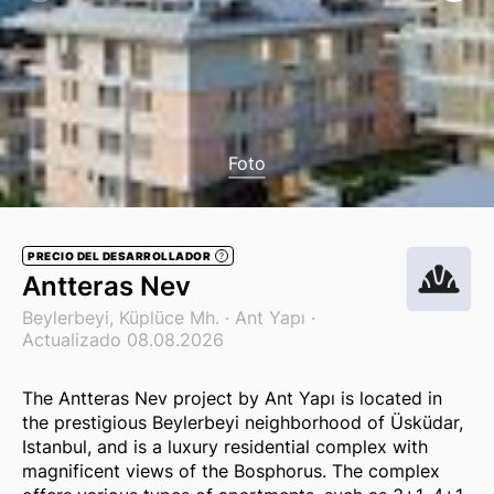
Foto
PRECIO DEL DESARROLLADOR
?
Antteras Nev
Beylerbeyi, Küplüce Mh. ·
Ant Yapı
·
Actualizado 08.08.2026
The Antteras Nev project by Ant Yapı is located in
the prestigious Beylerbeyi neighborhood of Üsküdar,
Istanbul, and is a luxury residential complex with
magnificent views of the Bosphorus. The complex