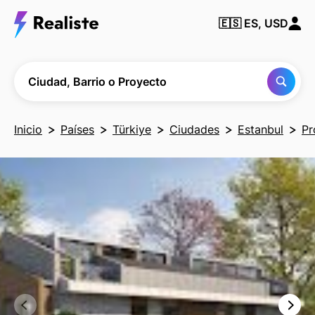
Encuentra
🇪🇸
ES, USD
cualquier
Ciudad,
Barrio o
Proyecto
Ciudad, Barrio o Proyecto
Inicio
Países
Türkiye
Ciudades
Estanbul
Pr