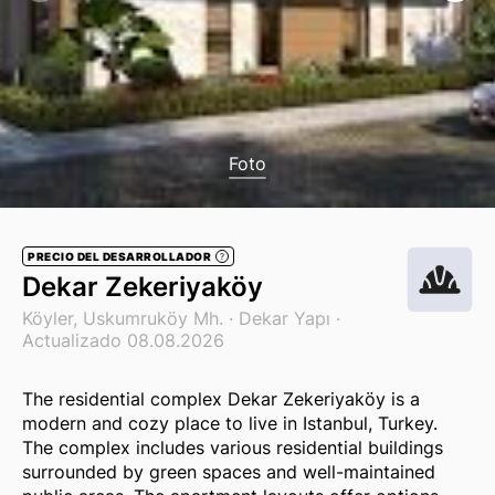
Foto
PRECIO DEL DESARROLLADOR
?
Dekar Zekeriyaköy
Köyler, Uskumruköy Mh. ·
Dekar Yapı
·
Actualizado 08.08.2026
The residential complex Dekar Zekeriyaköy is a
modern and cozy place to live in Istanbul, Turkey.
The complex includes various residential buildings
surrounded by green spaces and well-maintained