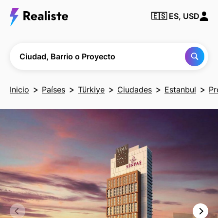
Encuentra
🇪🇸
ES, USD
cualquier
Ciudad,
Barrio o
Proyecto
Ciudad, Barrio o Proyecto
Inicio
Países
Türkiye
Ciudades
Estanbul
Pr