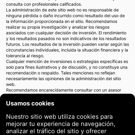
consulta con profesionales calificados.
La administración de este sitio web no es responsable de
ninguna pérdida o daño incurrido como resultado del uso de
la información proporcionada en el sitio. Recomendamos
realizar su propia investigación y analizar los riesgos
asociados con cualquier decisión de inversión. El rendimiento
y los resultados pasados no son indicativos de los resultados
futuros. Los resultados de la inversión pueden variar según las
circunstancias individuales, incluida la situación financiera y la
tolerancia al riesgo.
Cualquier mención de inversiones o estrategias específicas es
solo para fines ilustrativos y de discusión, y no constituye una
recomendación o respaldo. Tales menciones no reflejan
necesariamente las opiniones de la administración del sitio
web.
Recomendamos encarecidamente consultar con un asesor
financiero o un abogado antes de tomar cualquier decisión de
inversión. Usted es el único responsable de sus acciones de
Usamos cookies
inversión y de los riesgos asociados con ellas.
Al utilizar este sitio web, acepta que la administración del sitio
Nuestro sitio web utiliza cookies para
web no es responsable de ninguna pérdida o daño directo o
mejorar tu experiencia de navegación,
indirecto como resultado del uso de la información
proporcionada en el sitio.
analizar el tráfico del sitio y ofrecer