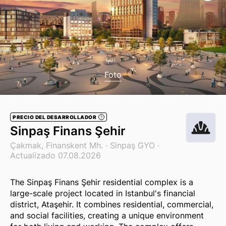
Foto
PRECIO DEL DESARROLLADOR
?
Sinpaş Finans Şehir
Çakmak, Finanskent Mh. ·
Sinpaş GYO
·
Actualizado 07.08.2026
The Sinpaş Finans Şehir residential complex is a
large-scale project located in Istanbul's financial
district, Ataşehir. It combines residential, commercial,
and social facilities, creating a unique environment