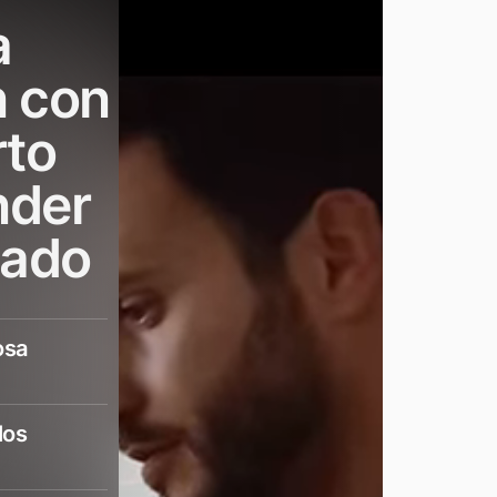
a
n con
rto
nder
cado
osa
los