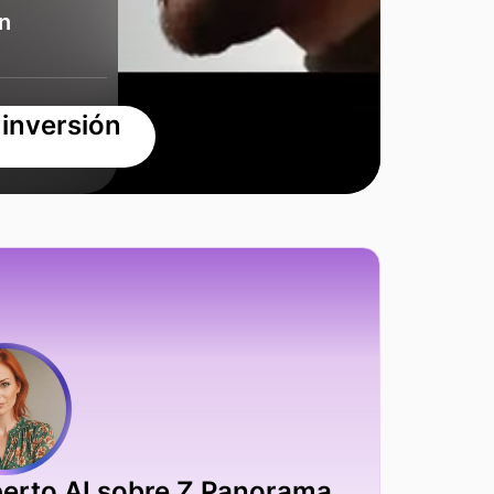
n
 inversión
erto AI sobre Z Panorama