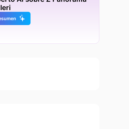
leri
resumen