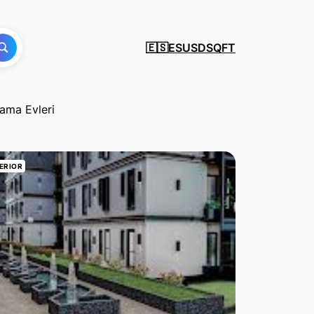
ES
USD
SQFT
🇪🇸
ama Evleri
ERIOR