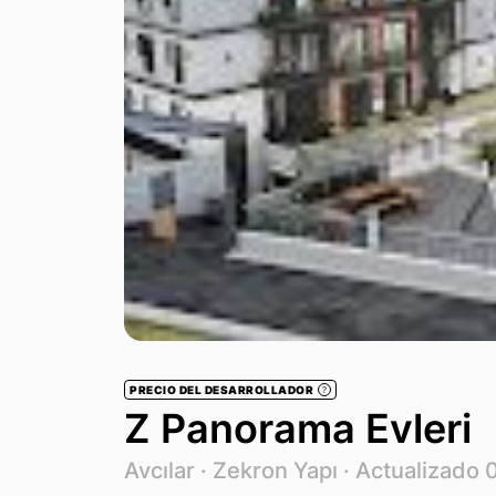
PRECIO DEL DESARROLLADOR
?
Z Panorama Evleri
Avcılar ·
Zekron Yapı
· Actualizado