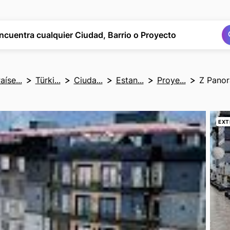
Buscar
Buscar
ncuentra cualquier Ciudad, Barrio o Proyecto
aíse...
Türki...
Ciuda...
Estan...
Proye...
Z Panor
EXT