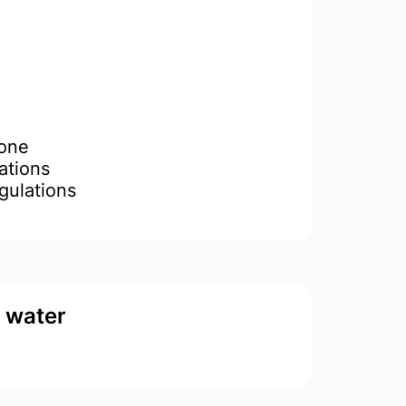
Done
ations
gulations
d water