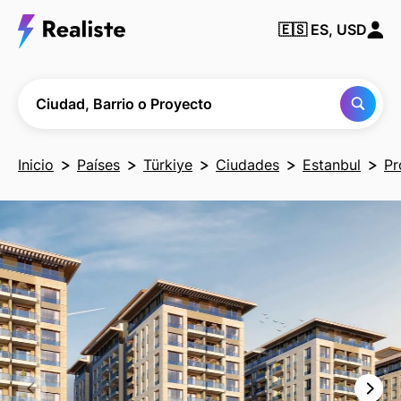
Encuentra
🇪🇸
ES, USD
cualquier
Ciudad,
Barrio o
Proyecto
Ciudad, Barrio o Proyecto
Inicio
Países
Türkiye
Ciudades
Estanbul
Pr