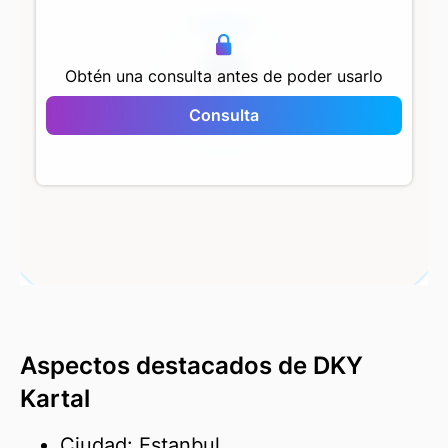
500 m
Obtén una consulta antes de poder usarlo
Consulta
DKY Kartal
Aspectos destacados de DKY
Kartal
Ciudad: Estanbul