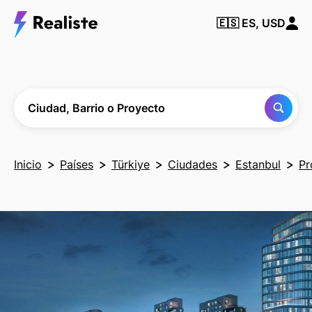
Encuentra
🇪🇸
ES, USD
cualquier
Ciudad,
Barrio o
Proyecto
Ciudad, Barrio o Proyecto
Inicio
Países
Türkiye
Ciudades
Estanbul
Pr