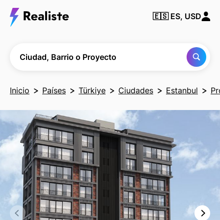
Encuentra
🇪🇸
ES, USD
cualquier
Ciudad,
Barrio o
Proyecto
Ciudad, Barrio o Proyecto
Inicio
Países
Türkiye
Ciudades
Estanbul
Pr