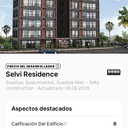
Foto
PRECIO DEL DESARROLLADOR
?
Selvi Residence
Suadiye, Şaşkınbakkal, Suadiye Mah. ·
Sefa
Construction
· Actualizado 06.08.2026
Aspectos destacados
Calificación Del Edificio
B
?