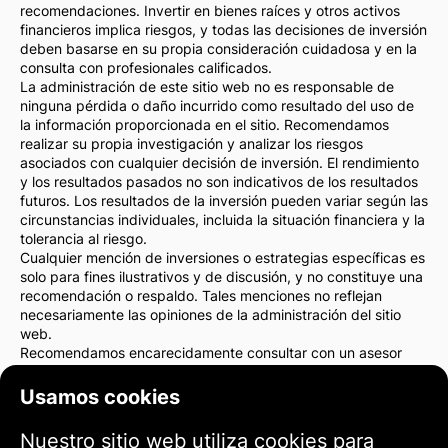
recomendaciones. Invertir en bienes raíces y otros activos
financieros implica riesgos, y todas las decisiones de inversión
deben basarse en su propia consideración cuidadosa y en la
consulta con profesionales calificados.
La administración de este sitio web no es responsable de
ninguna pérdida o daño incurrido como resultado del uso de
la información proporcionada en el sitio. Recomendamos
realizar su propia investigación y analizar los riesgos
asociados con cualquier decisión de inversión. El rendimiento
y los resultados pasados no son indicativos de los resultados
futuros. Los resultados de la inversión pueden variar según las
circunstancias individuales, incluida la situación financiera y la
tolerancia al riesgo.
Cualquier mención de inversiones o estrategias específicas es
solo para fines ilustrativos y de discusión, y no constituye una
recomendación o respaldo. Tales menciones no reflejan
necesariamente las opiniones de la administración del sitio
web.
Recomendamos encarecidamente consultar con un asesor
financiero o un abogado antes de tomar cualquier decisión de
inversión. Usted es el único responsable de sus acciones de
Usamos cookies
inversión y de los riesgos asociados con ellas.
Al utilizar este sitio web, acepta que la administración del sitio
Nuestro sitio web utiliza cookies para
web no es responsable de ninguna pérdida o daño directo o