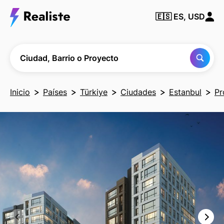
Encuentra
🇪🇸
ES, USD
cualquier
Ciudad,
Barrio o
Proyecto
Ciudad, Barrio o Proyecto
Inicio
Países
Türkiye
Ciudades
Estanbul
Pr