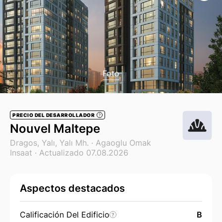
Foto
PRECIO DEL DESARROLLADOR
?
Nouvel Maltepe
Dragos, Yalı, Yalı Mh. ·
Agaoglu Omak
Insaat
· Actualizado 07.08.2026
Aspectos destacados
Calificación Del Edificio
B
?