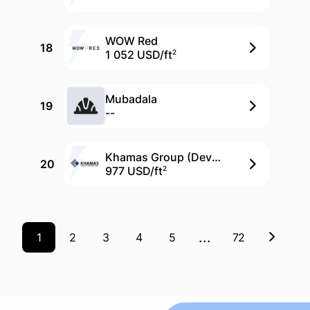
WOW Red
18
1 052 USD/
ft
2
Mubadala
19
--
Khamas Group (Devmark)
20
977 USD/
ft
2
...
1
2
3
4
5
72