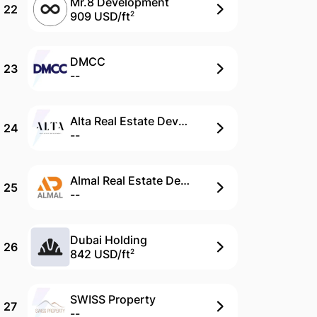
Mr.8 Development
22
909 USD/
ft
2
DMCC
23
--
Alta Real Estate Development
24
--
Almal Real Estate Development
25
--
Dubai Holding
26
842 USD/
ft
2
SWISS Property
27
--