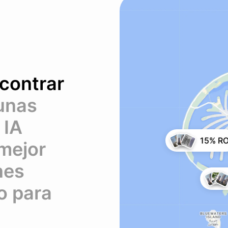
contrar
unas
 IA
15% RO
 mejor
nes
o para