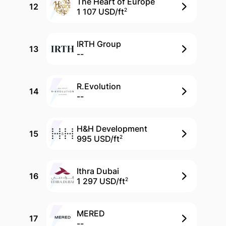
The Heart of Europe
12
1 107 USD/
ft
2
IRTH Group
13
--
R.Evolution
14
--
H&H Development
15
995 USD/
ft
2
Ithra Dubai
16
1 297 USD/
ft
2
MERED
17
--