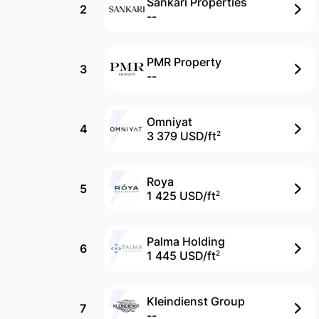
Sankari Properties
2
--
PMR Property
3
--
Omniyat
4
3 379 USD/
ft
2
Roya
5
1 425 USD/
ft
2
Palma Holding
6
1 445 USD/
ft
2
Kleindienst Group
7
--