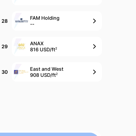
FAM Holding
28
--
ANAX
29
816 USD/
ft
2
East and West
30
908 USD/
ft
2