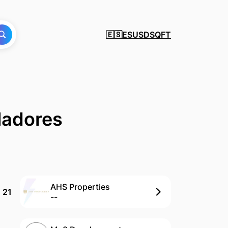
ES
USD
SQFT
🇪🇸
lladores
AHS Properties
21
--