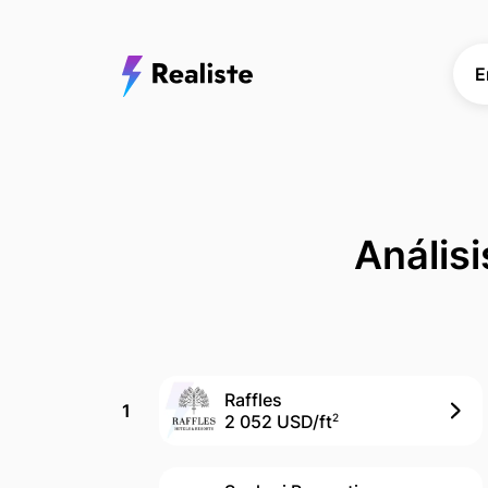
E
Análisi
Raffles
1
2 052 USD/
ft
2