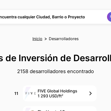
Buscar
Buscar
ncuentra cualquier Ciudad, Barrio o Proyecto
Inicio
Desarrolladores
s de Inversión de Desarro
2158 desarrolladores encontrado
FIVE Global Holdings
11
1 293 USD/
ft
2