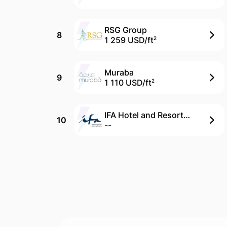
RSG Group
8
1 259 USD/
ft
2
Muraba
9
1 110 USD/
ft
2
IFA Hotel and Resorts (Devmark)
10
--