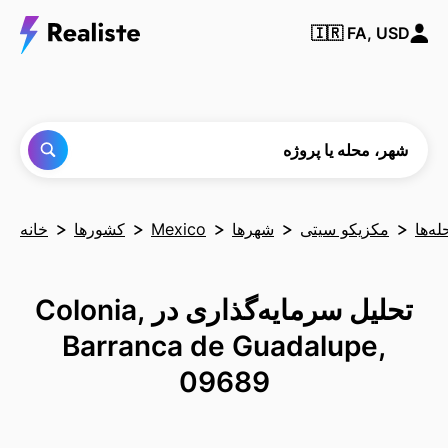
شهر،
🇮🇷
FA, USD
محله یا
پروژه‌ای
را پیدا
کنید
شهر، محله یا پروژه
له‌ها
مکزیکو سیتی
شهرها
Mexico
کشورها
خانه
تحلیل سرمایه‌گذاری در Colonia,
Barranca de Guadalupe,
09689