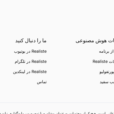
ت هوش مصنوعی
ما را دنبال کنید
ز برنامه
Realiste در یوتیوب
Realis
Realiste در تلگرام
ورتفولیو
Realiste در لینکدین
ب سفید
تماس
تی است. هیچ‌یک از محتویات به عنوان مشاوره یا توصیه سرمایه‌گذاری نباید د