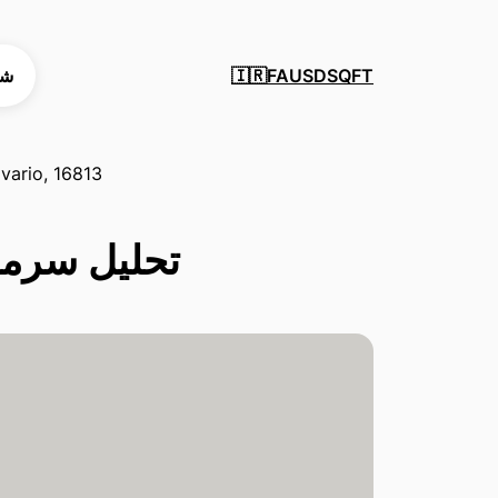
SQFT
USD
FA
شه
🇮🇷
lvario, 16813
تحلیل سرمایه‌گذاری در 3