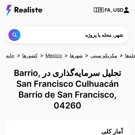
شهر،
🇮🇷
FA, USD
محله یا
پروژه‌ای
را پیدا
کنید
شهر، محله یا پروژه
له‌ها
مکزیکو سیتی
شهرها
Mexico
کشورها
خانه
تحلیل سرمایه‌گذاری در Barrio,
San Francisco Culhuacán
Barrio de San Francisco,
04260
آمار کلی