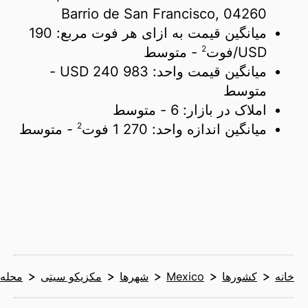
Barrio de San Francisco, 04260
میانگین قیمت به ازای هر فوت مربع:
190
2
USD/
فوت
- متوسط
میانگین قیمت واحد:
240 983 USD
-
متوسط
املاک در بازار:
6
- متوسط
2
میانگین اندازه واحد:
1 270 فوت
- متوسط
خانه
کشورها
Mexico
شهرها
مکزیکو سیتی
محله‌ه