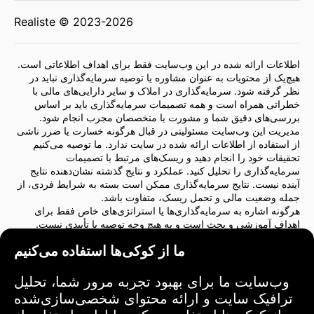
Realiste © 2023-2026
اطلاعات ارائه شده در این وب‌سایت فقط برای اهداف اطلاعاتی است.
هیچ‌یک از محتویات به عنوان مشاوره یا توصیه سرمایه‌گذاری نباید در
نظر گرفته شود. سرمایه‌گذاری در املاک و سایر دارایی‌های مالی با
خطراتی همراه است و همه تصمیمات سرمایه‌گذاری باید بر اساس
بررسی‌های دقیق شما و مشورت با متخصصان مجرب انجام شود.
مدیریت این وب‌سایت مسئولیتی در قبال هرگونه خسارت یا ضرر ناشی
از استفاده از اطلاعات ارائه شده در سایت ندارد. ما توصیه می‌کنیم
تحقیقات خود را انجام دهید و ریسک‌های مرتبط با تصمیمات
سرمایه‌گذاری را تحلیل کنید. عملکرد و نتایج گذشته نشان‌دهنده نتایج
آینده نیست. نتایج سرمایه‌گذاری ممکن است بسته به شرایط فردی، از
جمله وضعیت مالی و تحمل ریسک، متفاوت باشد.
هرگونه اشاره به سرمایه‌گذاری‌ها یا استراتژی‌های خاص فقط برای
اهداف آموزشی و بحث است و به هیچ وجه توصیه یا تأییدی نیست.
چنین اشاراتی لزوماً دیدگاه‌های مدیریت وب‌سایت را منعکس نمی‌کند.
ما از کوکی‌ها استفاده می‌کنیم
ما اکیداً توصیه می‌کنیم که قبل از هرگونه تصمیم‌گیری سرمایه‌گذاری با
یک مشاور مالی یا حقوقی مشورت کنید. شما مسئولیت کامل اقدامات
سرمایه‌گذاری و ریسک‌های مرتبط با آن‌ها را بر عهده دارید.
وب‌سایت ما برای بهبود تجربه مرور شما، تحلیل
با استفاده از این وب‌سایت، شما موافقت می‌کنید که مدیریت وب‌سایت
ترافیک سایت و ارائه محتوای شخصی‌سازی‌شده
در قبال هرگونه ضرر یا خسارت مستقیم یا غیرمستقیم ناشی از استفاده