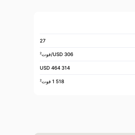
27
306 USD/
فوت
2
464 314 USD
1 518 فوت
2