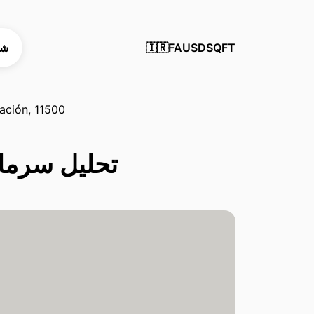
SQFT
USD
FA
شه
🇮🇷
gación, 11500
تحلیل سرمایه‌گذاری در 00