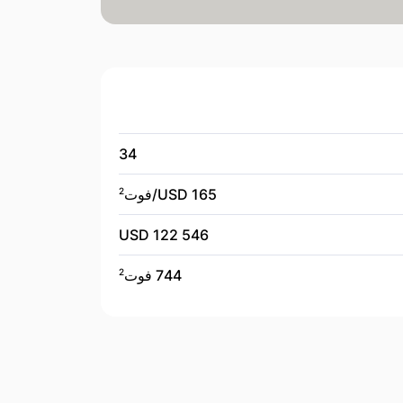
34
165 USD/
فوت
2
122 546 USD
744 فوت
2