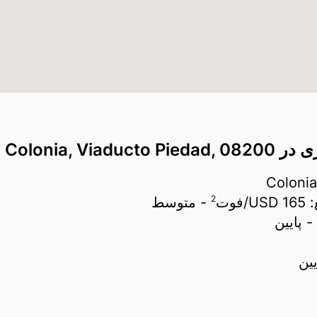
Colonia, V
2
:
165 USD/
فوت
- متوسط
- پایین
یین