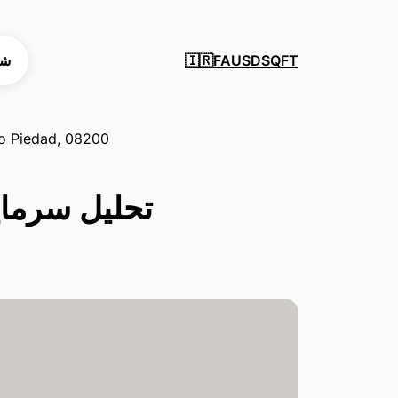
SQFT
USD
FA
شه
🇮🇷
to Piedad, 08200