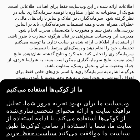
اطلاعات ارائه شده در این وب‌سایت فقط برای اهداف اطلاعاتی است.
هیچ‌یک از محتویات به عنوان مشاوره یا توصیه سرمایه‌گذاری نباید در
نظر گرفته شود. سرمایه‌گذاری در املاک و سایر دارایی‌های مالی با
خطراتی همراه است و همه تصمیمات سرمایه‌گذاری باید بر اساس
بررسی‌های دقیق شما و مشورت با متخصصان مجرب انجام شود.
مدیریت این وب‌سایت مسئولیتی در قبال هرگونه خسارت یا ضرر ناشی
از استفاده از اطلاعات ارائه شده در سایت ندارد. ما توصیه می‌کنیم
تحقیقات خود را انجام دهید و ریسک‌های مرتبط با تصمیمات
سرمایه‌گذاری را تحلیل کنید. عملکرد و نتایج گذشته نشان‌دهنده نتایج
آینده نیست. نتایج سرمایه‌گذاری ممکن است بسته به شرایط فردی، از
جمله وضعیت مالی و تحمل ریسک، متفاوت باشد.
هرگونه اشاره به سرمایه‌گذاری‌ها یا استراتژی‌های خاص فقط برای
اهداف آموزشی و بحث است و به هیچ وجه توصیه یا تأییدی نیست.
چنین اشاراتی لزوماً دیدگاه‌های مدیریت وب‌سایت را منعکس نمی‌کند.
ما از کوکی‌ها استفاده می‌کنیم
ما اکیداً توصیه می‌کنیم که قبل از هرگونه تصمیم‌گیری سرمایه‌گذاری با
یک مشاور مالی یا حقوقی مشورت کنید. شما مسئولیت کامل اقدامات
سرمایه‌گذاری و ریسک‌های مرتبط با آن‌ها را بر عهده دارید.
وب‌سایت ما برای بهبود تجربه مرور شما، تحلیل
با استفاده از این وب‌سایت، شما موافقت می‌کنید که مدیریت وب‌سایت
ترافیک سایت و ارائه محتوای شخصی‌سازی‌شده
در قبال هرگونه ضرر یا خسارت مستقیم یا غیرمستقیم ناشی از استفاده
از کوکی‌ها استفاده می‌کند. با ادامه استفاده از
از اطلاعات ارائه‌شده در سایت، مسئولیتی ندارد.
سایت ما، شما با استفاده از تمامی کوکی‌ها طبق
لطفاً هنگام تصمیم‌گیری‌های سرمایه‌گذاری احتیاط و دقت را رعایت
کنید.
سیاست ما موافقت می‌کنید
سیاست حفظ حریم