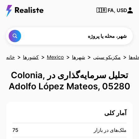
شهر،
🇮🇷
FA, USD
محله یا
پروژه‌ای
را پیدا
کنید
شهر، محله یا پروژه
له‌ها
مکزیکو سیتی
شهرها
Mexico
کشورها
خانه
تحلیل سرمایه‌گذاری در Colonia,
Adolfo López Mateos, 05280
آمار کلی
ملک‌های در بازار
75