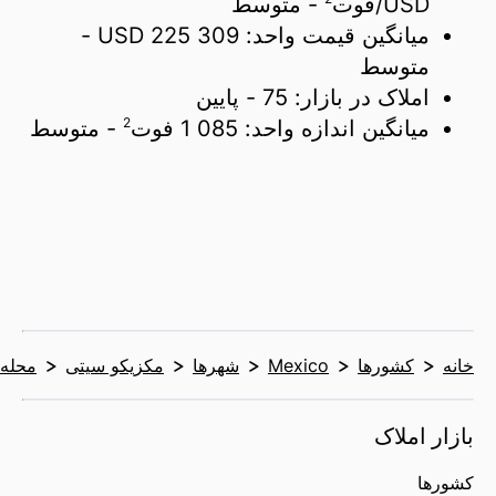
USD/
فوت
- متوسط
میانگین قیمت واحد:
225 309 USD
-
متوسط
املاک در بازار:
75
- پایین
2
میانگین اندازه واحد:
1 085 فوت
- متوسط
خانه
کشورها
Mexico
شهرها
مکزیکو سیتی
محله‌ه
بازار املاک
کشورها