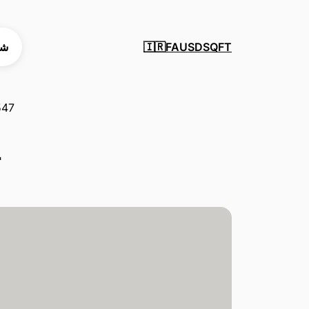
SQFT
USD
FA
شه
🇮🇷
547
ت