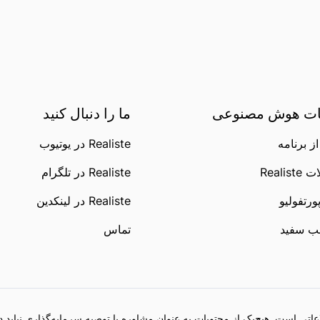
ت هوش مصنوعی
ما را دنبال کنید
ز برنامه
Realiste در یوتیوب
Realis
Realiste در تلگرام
ورتفولیو
Realiste در لینکدین
ب سفید
تماس
تی است. هیچ‌یک از محتویات به عنوان مشاوره یا توصیه سرمایه‌گذاری نباید د