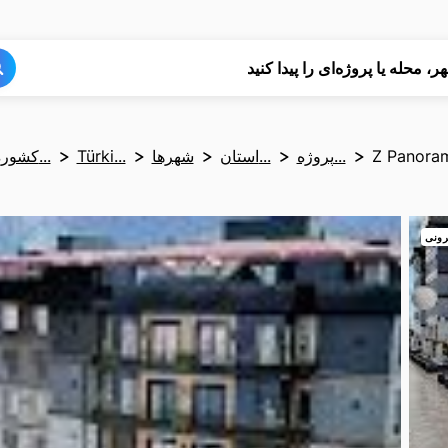
جستجو
جستجو
ر، محله یا پروژه‌ای را پیدا کنید
Z Panoram
پروژه...
استان...
شهرها
Türki...
کشوره...
رونی