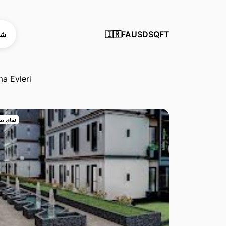
SQFT
USD
FA
شه
🇮🇷
a Evleri
نمای بی