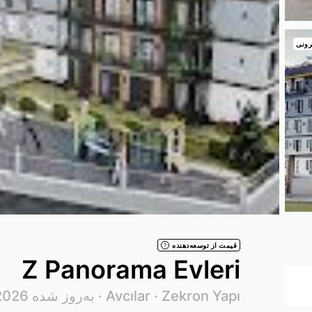
رونی
قیمت از توسعه‌دهنده
?
Z Panorama Evleri
Zekron Yapı
Avcılar ·
· به‌روز شده 09.08.2026