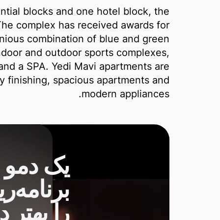
ential blocks and one hotel block, the
 The complex has received awards for
nious combination of blue and green
ndoor and outdoor sports complexes,
and a SPA. Yedi Mavi apartments are
ty finishing, spacious apartments and
modern appliances.
یک دمو 
برنامه‌ری
را بهتر 