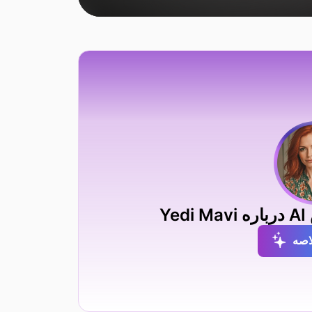
Y
اصه