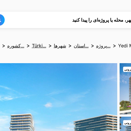
جستجو
جستجو
ر، محله یا پروژه‌ای را پیدا کنید
Yedi 
پروژه...
استان...
شهرها
Türki...
کشوره...
رونی
رونی