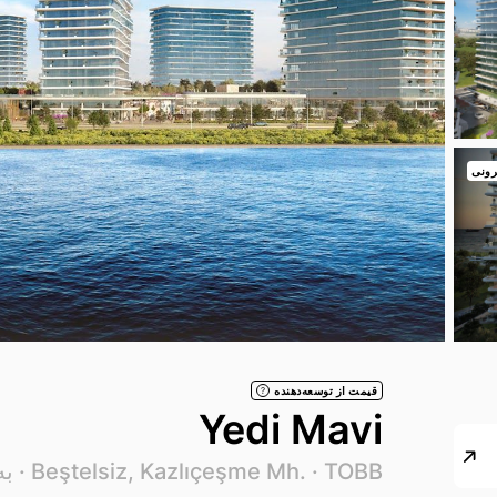
رونی
قیمت از توسعه‌دهنده
?
Yedi Mavi
TOBB
Beştelsiz, Kazlıçeşme Mh. ·
· به‌ر