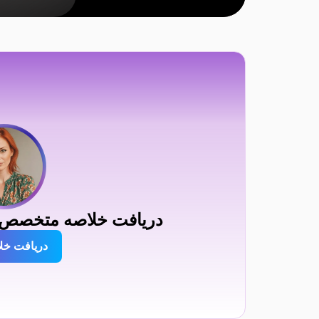
دریافت خلاصه متخصص AI درباره edi Mavi
دریافت خل