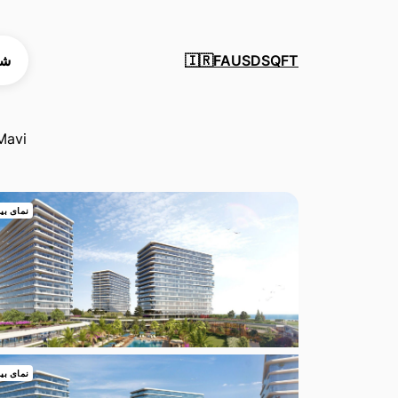
SQFT
USD
FA
شه
🇮🇷
Mavi
نمای بی
نمای بی