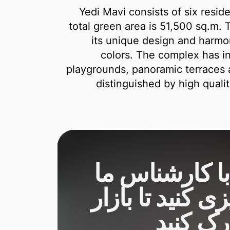
Yedi Mavi consists of six resid
total green area is 51,500 sq.m.
its unique design and harmo
colors. The complex has i
playgrounds, panoramic terraces 
distinguished by high quali
با کارشناس ما
زی کنید تا بازار
درک کنید