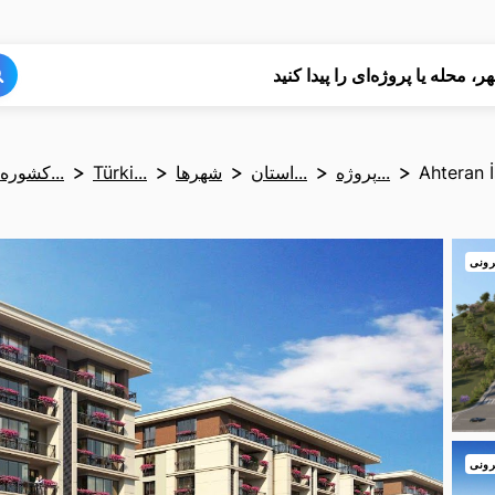
جستجو
جستجو
ر، محله یا پروژه‌ای را پیدا کنید
Ahteran 
پروژه...
استان...
شهرها
Türki...
کشوره...
رونی
رونی