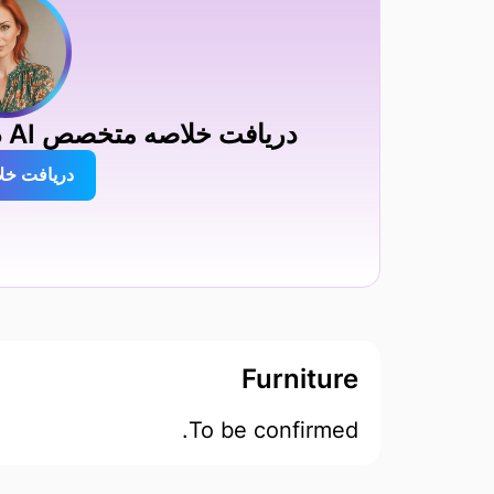
دریافت خلاصه متخصص AI درباره Ahteran İstanbul
دریافت خل
Furniture
To be confirmed.