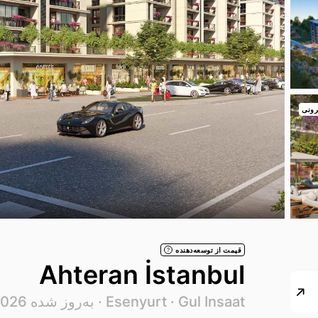
رونی
قیمت از توسعه‌دهنده
?
Ahteran İstanbul
Gul Insaat
Esenyurt ·
· به‌روز شده 07.08.2026