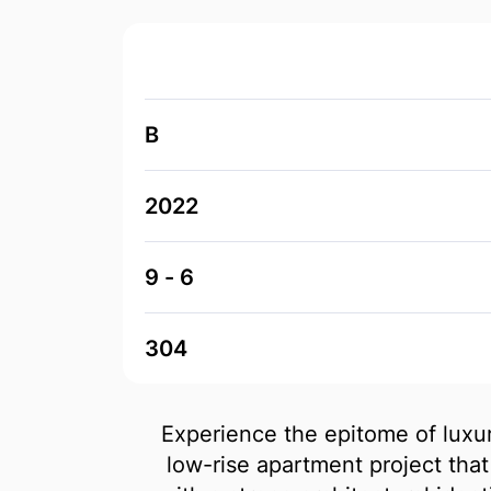
B
2022
6 - 9
304
Experience the epitome of luxur
low-rise apartment project tha