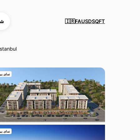
SQFT
USD
FA
شه
🇮🇷
İstanbul
نمای بی
نمای بی