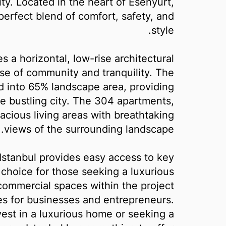
ity. Located in the heart of Esenyurt,
perfect blend of comfort, safety, and
style.
s a horizontal, low-rise architectural
se of community and tranquility. The
d into 65% landscape area, providing
he bustling city. The 304 apartments,
acious living areas with breathtaking
views of the surrounding landscape.
n Istanbul provides easy access to key
l choice for those seeking a luxurious
commercial spaces within the project
es for businesses and entrepreneurs.
vest in a luxurious home or seeking a