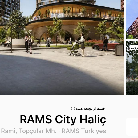
رونی
قیمت از توسعه‌دهنده
?
RAMS City Haliç
RAMS Turkiyes
Rami, Topçular Mh. ·
·