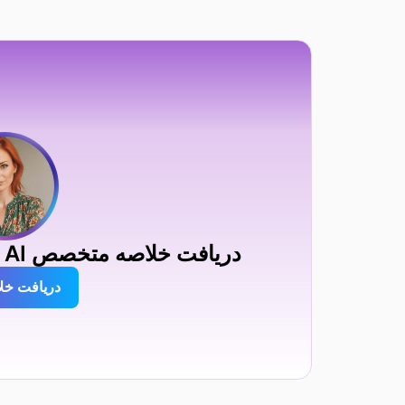
دریافت خلاصه متخصص AI درباره RAMS City Haliç
دریافت خل