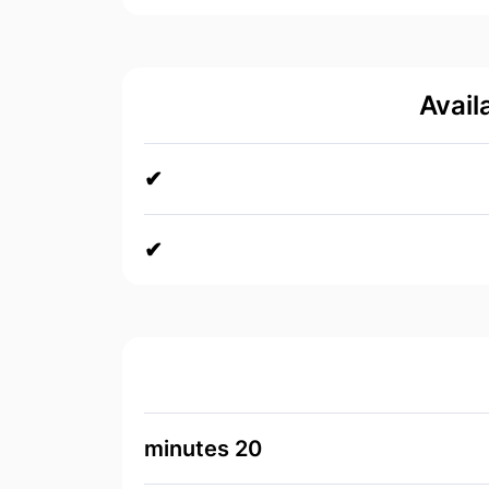
Avail
✔
✔
20 minutes