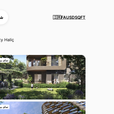
SQFT
USD
FA
شه
🇮🇷
y Haliç
نمای بی
نمای بی