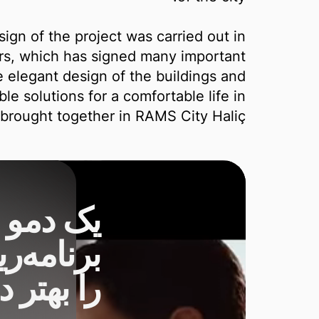
ign of the project was carried out in
rs, which has signed many important
e elegant design of the buildings and
le solutions for a comfortable life in
brought together in RAMS City Haliç.
یک دمو 
برنامه‌ری
را بهتر 