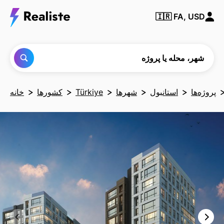
شهر،
🇮🇷
FA, USD
محله یا
پروژه‌ای
را پیدا
کنید
شهر، محله یا پروژه
پروژه‌ها
استانبول
شهرها
Türkiye
کشورها
خانه