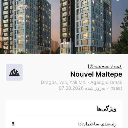
عکس
قیمت از توسعه‌دهنده
?
Nouvel Maltepe
Dragos, Yalı, Yalı Mh. ·
Agaoglu Omak
Insaat
· به‌روز شده 07.08.2026
ویژگی‌ها
رتبه‌بندی ساختمان
B
?