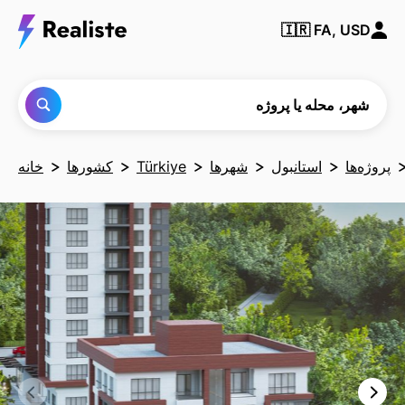
شهر،
🇮🇷
FA, USD
محله یا
پروژه‌ای
را پیدا
کنید
شهر، محله یا پروژه
پروژه‌ها
استانبول
شهرها
Türkiye
کشورها
خانه