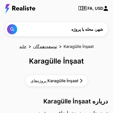
شهر،
🇮🇷
FA, USD
محله یا
پروژه‌ای
را پیدا
کنید
شهر، محله یا پروژه
Karagülle İnşaat
توسعه‌دهندگان
خانه
Karagülle İnşaat
پروژه‌های Karagülle İnşaat
درباره Karagülle İnşaat
توضیحات به زودی اضافه می‌شود