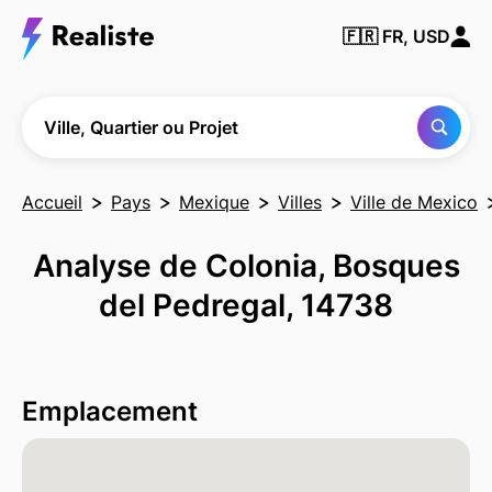
Trouver
🇫🇷
FR, USD
une
ville, un
quartier
ou un
projet
Ville, Quartier ou Projet
Accueil
Pays
Mexique
Villes
Ville de Mexico
Analyse de Colonia, Bosques
del Pedregal, 14738
Emplacement