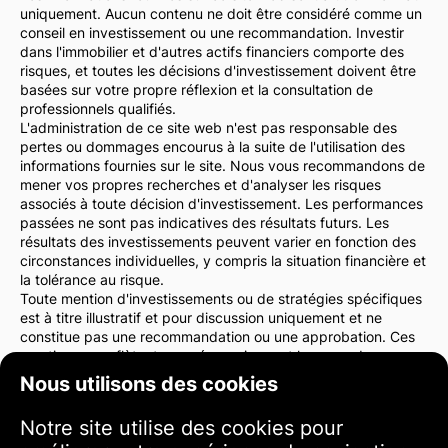
uniquement. Aucun contenu ne doit être considéré comme un
conseil en investissement ou une recommandation. Investir
dans l'immobilier et d'autres actifs financiers comporte des
risques, et toutes les décisions d'investissement doivent être
basées sur votre propre réflexion et la consultation de
professionnels qualifiés.
L'administration de ce site web n'est pas responsable des
pertes ou dommages encourus à la suite de l'utilisation des
informations fournies sur le site. Nous vous recommandons de
mener vos propres recherches et d'analyser les risques
associés à toute décision d'investissement. Les performances
passées ne sont pas indicatives des résultats futurs. Les
résultats des investissements peuvent varier en fonction des
circonstances individuelles, y compris la situation financière et
la tolérance au risque.
Toute mention d'investissements ou de stratégies spécifiques
est à titre illustratif et pour discussion uniquement et ne
constitue pas une recommandation ou une approbation. Ces
mentions ne reflètent pas nécessairement les vues de
l'administration du site web.
Nous utilisons des cookies
Nous vous conseillons vivement de consulter un conseiller
financier ou un avocat avant de prendre des décisions
Notre site utilise des cookies pour
d'investissement. Vous êtes seul responsable de vos actions