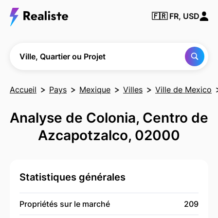
Trouver
🇫🇷
FR, USD
une
ville, un
quartier
ou un
projet
Ville, Quartier ou Projet
Accueil
Pays
Mexique
Villes
Ville de Mexico
Analyse de Colonia, Centro de
Azcapotzalco, 02000
Statistiques générales
Propriétés sur le marché
209