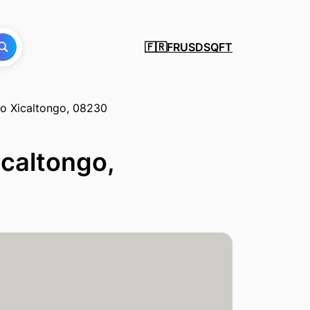
FR
USD
SQFT
🇫🇷
co Xicaltongo, 08230
icaltongo,