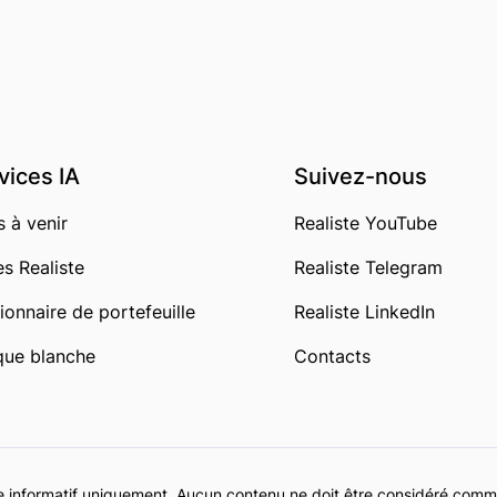
vices IA
Suivez-nous
s à venir
Realiste YouTube
es Realiste
Realiste Telegram
ionnaire de portefeuille
Realiste LinkedIn
ue blanche
Contacts
itre informatif uniquement. Aucun contenu ne doit être considéré com