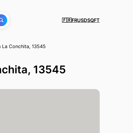
FR
USD
SQFT
🇫🇷
n La Conchita, 13545
nchita, 13545