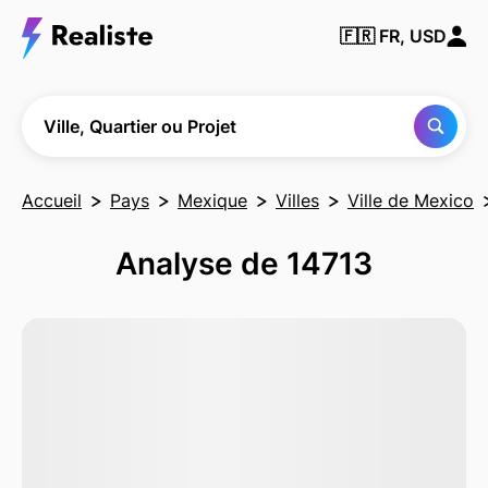
Trouver
🇫🇷
FR, USD
une
ville, un
quartier
ou un
projet
Ville, Quartier ou Projet
Accueil
Pays
Mexique
Villes
Ville de Mexico
Analyse de 14713