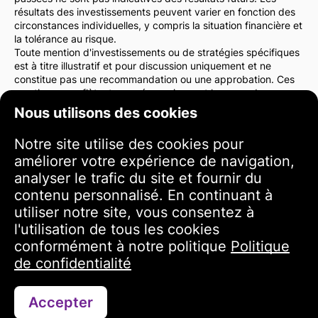
résultats des investissements peuvent varier en fonction des
circonstances individuelles, y compris la situation financière et
la tolérance au risque.
Toute mention d'investissements ou de stratégies spécifiques
est à titre illustratif et pour discussion uniquement et ne
constitue pas une recommandation ou une approbation. Ces
mentions ne reflètent pas nécessairement les vues de
l'administration du site web.
Nous utilisons des cookies
Nous vous conseillons vivement de consulter un conseiller
financier ou un avocat avant de prendre des décisions
Notre site utilise des cookies pour
d'investissement. Vous êtes seul responsable de vos actions
améliorer votre expérience de navigation,
d'investissement et des risques qui y sont associés.
En utilisant ce site web, vous acceptez que l'administration du
analyser le trafic du site et fournir du
site web ne soit pas responsable des pertes ou dommages
contenu personnalisé. En continuant à
directs ou indirects résultant de l'utilisation des informations
utiliser notre site, vous consentez à
fournies sur le site.
l'utilisation de tous les cookies
Veuillez faire preuve de prudence et de soin lorsque vous
prenez des décisions d'investissement.
conformément à notre politique
Politique
de confidentialité
Conditions d'utilisation
Accepter
Contacter via WhatsApp