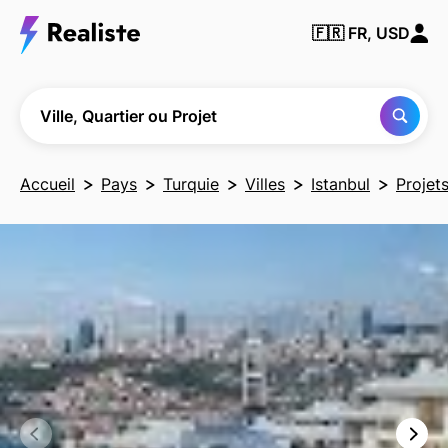
Trouver
🇫🇷
FR, USD
une
ville, un
quartier
ou un
projet
Ville, Quartier ou Projet
Accueil
Pays
Turquie
Villes
Istanbul
Projet