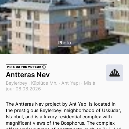
Photo
PRIX DU PROMOTEUR
?
Antteras Nev
Beylerbeyi, Küplüce Mh. ·
Ant Yapı
· Mis à
jour 08.08.2026
The Antteras Nev project by Ant Yapı is located in
the prestigious Beylerbeyi neighborhood of Üsküdar,
Istanbul, and is a luxury residential complex with
magnificent views of the Bosphorus. The complex