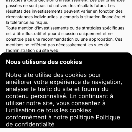
passées ne sont pas indicatives des résultats futurs. Les
résultats des investissements peuvent varier en fonction des
circonstances individuelles, y compris la situation financière et
la tolérance au risque.
Toute mention d'investissements ou de stratégies spécifiques
est à titre illustratif et pour discussion uniquement et ne
constitue pas une recommandation ou une approbation. Ces
mentions ne reflètent pas nécessairement les vues de
l'administration du site web.
Nous vous conseillons vivement de consulter un conseiller
Nous utilisons des cookies
financier ou un avocat avant de prendre des décisions
d'investissement. Vous êtes seul responsable de vos actions
d'investissement et des risques qui y sont associés.
Notre site utilise des cookies pour
En utilisant ce site web, vous acceptez que l'administration du
améliorer votre expérience de navigation,
site web ne soit pas responsable des pertes ou dommages
analyser le trafic du site et fournir du
directs ou indirects résultant de l'utilisation des informations
fournies sur le site.
contenu personnalisé. En continuant à
Veuillez faire preuve de prudence et de soin lorsque vous
utiliser notre site, vous consentez à
prenez des décisions d'investissement.
l'utilisation de tous les cookies
conformément à notre politique
Politique
Conditions d'utilisation
de confidentialité