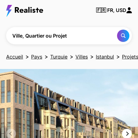
Trouver
🇫🇷
FR, USD
une
ville, un
quartier
ou un
projet
Ville, Quartier ou Projet
Accueil
Pays
Turquie
Villes
Istanbul
Projet