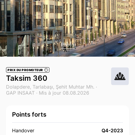
Photo
PRIX DU PROMOTEUR
?
Taksim 360
Dolapdere, Tarlabaşı, Şehit Muhtar Mh. ·
GAP INSAAT
· Mis à jour 08.08.2026
Points forts
Handover
Q4-2023