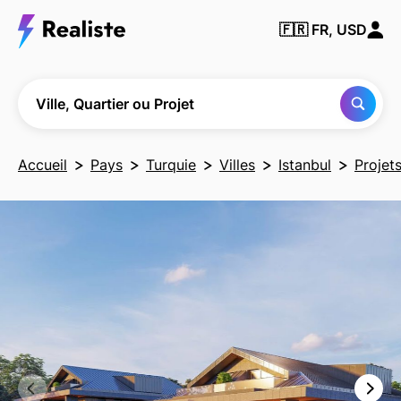
Trouver
🇫🇷
FR, USD
une
ville, un
quartier
ou un
projet
Ville, Quartier ou Projet
Accueil
Pays
Turquie
Villes
Istanbul
Projet