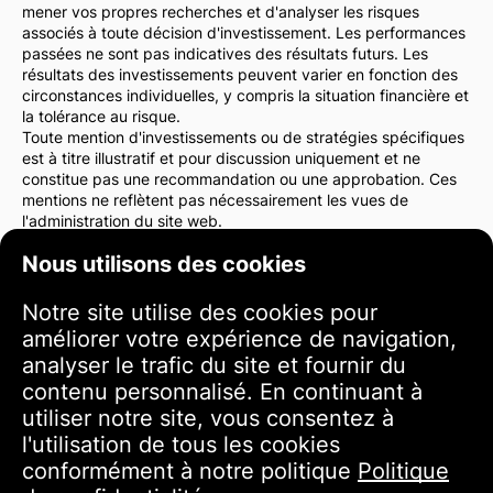
mener vos propres recherches et d'analyser les risques
associés à toute décision d'investissement. Les performances
passées ne sont pas indicatives des résultats futurs. Les
résultats des investissements peuvent varier en fonction des
circonstances individuelles, y compris la situation financière et
la tolérance au risque.
Toute mention d'investissements ou de stratégies spécifiques
est à titre illustratif et pour discussion uniquement et ne
constitue pas une recommandation ou une approbation. Ces
mentions ne reflètent pas nécessairement les vues de
l'administration du site web.
Nous vous conseillons vivement de consulter un conseiller
Nous utilisons des cookies
financier ou un avocat avant de prendre des décisions
d'investissement. Vous êtes seul responsable de vos actions
d'investissement et des risques qui y sont associés.
Notre site utilise des cookies pour
En utilisant ce site web, vous acceptez que l'administration du
améliorer votre expérience de navigation,
site web ne soit pas responsable des pertes ou dommages
analyser le trafic du site et fournir du
directs ou indirects résultant de l'utilisation des informations
fournies sur le site.
contenu personnalisé. En continuant à
Veuillez faire preuve de prudence et de soin lorsque vous
utiliser notre site, vous consentez à
prenez des décisions d'investissement.
l'utilisation de tous les cookies
conformément à notre politique
Politique
Conditions d'utilisation