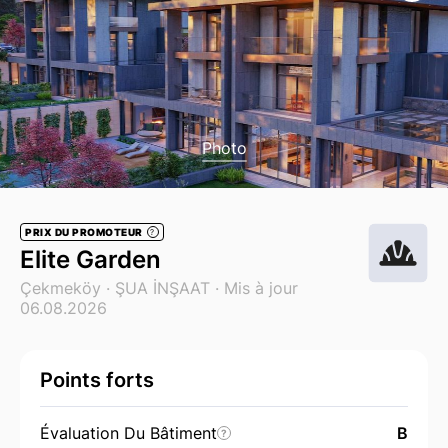
Photo
PRIX DU PROMOTEUR
?
Elite Garden
Çekmeköy ·
ŞUA İNŞAAT
· Mis à jour
06.08.2026
Points forts
Évaluation Du Bâtiment
B
?