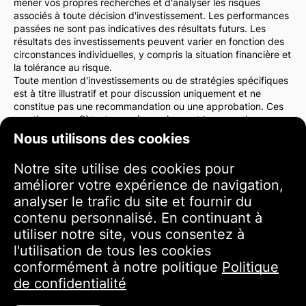
mener vos propres recherches et d'analyser les risques
associés à toute décision d'investissement. Les performances
passées ne sont pas indicatives des résultats futurs. Les
résultats des investissements peuvent varier en fonction des
circonstances individuelles, y compris la situation financière et
la tolérance au risque.
Toute mention d'investissements ou de stratégies spécifiques
est à titre illustratif et pour discussion uniquement et ne
constitue pas une recommandation ou une approbation. Ces
mentions ne reflètent pas nécessairement les vues de
l'administration du site web.
Nous utilisons des cookies
Nous vous conseillons vivement de consulter un conseiller
financier ou un avocat avant de prendre des décisions
Notre site utilise des cookies pour
d'investissement. Vous êtes seul responsable de vos actions
améliorer votre expérience de navigation,
d'investissement et des risques qui y sont associés.
En utilisant ce site web, vous acceptez que l'administration du
analyser le trafic du site et fournir du
site web ne soit pas responsable des pertes ou dommages
contenu personnalisé. En continuant à
directs ou indirects résultant de l'utilisation des informations
utiliser notre site, vous consentez à
fournies sur le site.
l'utilisation de tous les cookies
Veuillez faire preuve de prudence et de soin lorsque vous
prenez des décisions d'investissement.
conformément à notre politique
Politique
de confidentialité
Conditions d'utilisation