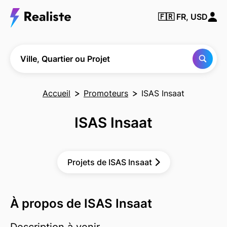
Trouver
🇫🇷
FR, USD
une
ville, un
quartier
ou un
projet
Ville, Quartier ou Projet
Accueil
Promoteurs
ISAS Insaat
ISAS Insaat
Projets de ISAS Insaat
À propos de ISAS Insaat
Description à venir