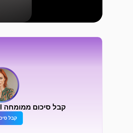
קבל סיכום ממומחה AI על Otto Ataşehir
קבל סיכ