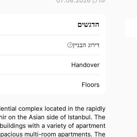
עודכן 07.08.2026
הדגשים
דירוג הבניין
?
Handover
Floors
ential complex located in the rapidly
hir on the Asian side of Istanbul. The
buildings with a variety of apartment
 spacious multi-room apartments. The