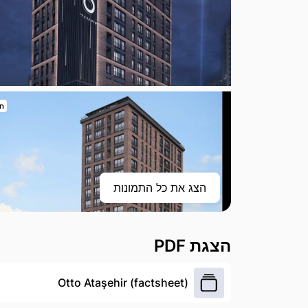
חי
הצג את כל התמונות
הצגת PDF
Otto Ataşehir (factsheet)