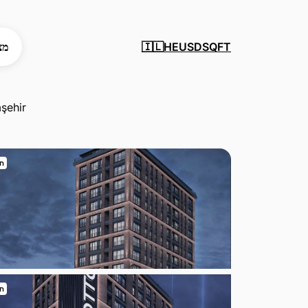
SQFT
USD
HE
מצ
🇮🇱
şehir
חי
חי