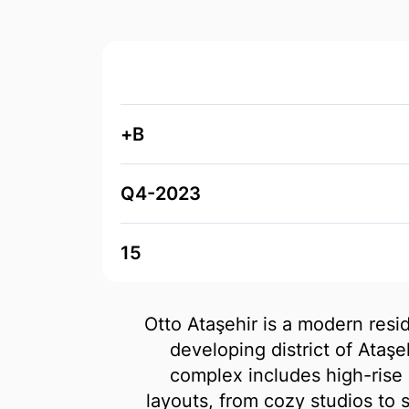
B+
Q4-2023
15
Otto Ataşehir is a modern resid
developing district of Ataşe
complex includes high-rise 
layouts, from cozy studios to