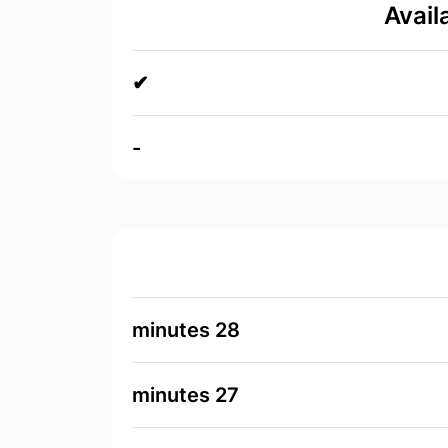
Avail
✔
-
28 minutes
27 minutes