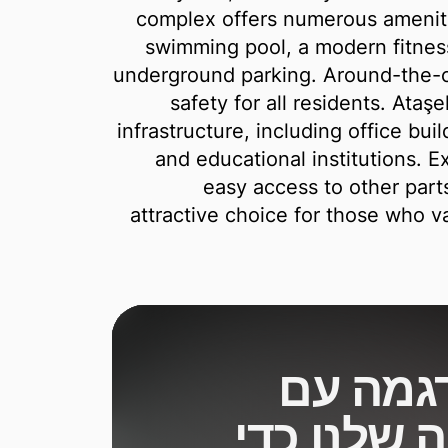
complex offers numerous amenitie
swimming pool, a modern fitness
underground parking. Around-the-cl
safety for all residents. Ataşe
infrastructure, including office bui
and educational institutions. Ex
easy access to other parts
attractive choice for those who 
גמה עם
 שלנו כדי