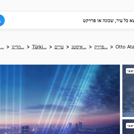
חפש
חפש
א כל עיר, שכונה או פרויקט
Otto Ata
פרויק...
איסטנ...
ערים
Türki...
מדינו...
דף הב...
צוני
צוני