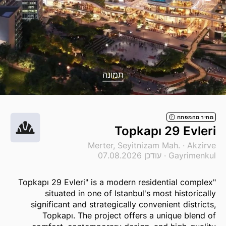
תמונה
מחיר מהמפתח
?
Topkapı 29 Evleri
Merter, Seyitnizam Mah. ·
Akzirve
Gayrimenkul
· עודכן 07.08.2026
"Topkapı 29 Evleri" is a modern residential complex
situated in one of Istanbul's most historically
significant and strategically convenient districts,
Topkapı. The project offers a unique blend of