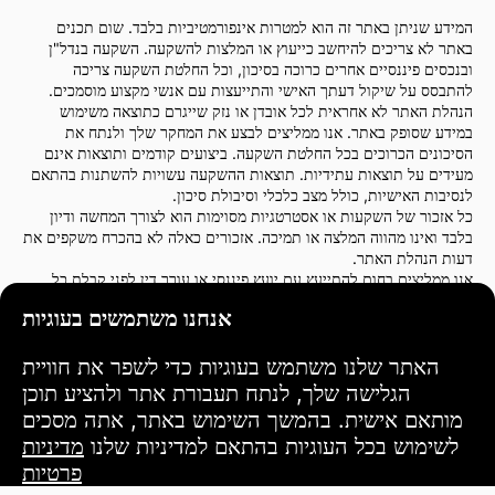
המידע שניתן באתר זה הוא למטרות אינפורמטיביות בלבד. שום תכנים
באתר לא צריכים להיחשב כייעוץ או המלצות להשקעה. השקעה בנדל"ן
ובנכסים פיננסיים אחרים כרוכה בסיכון, וכל החלטת השקעה צריכה
להתבסס על שיקול דעתך האישי והתייעצות עם אנשי מקצוע מוסמכים.
הנהלת האתר לא אחראית לכל אובדן או נזק שייגרם כתוצאה משימוש
במידע שסופק באתר. אנו ממליצים לבצע את המחקר שלך ולנתח את
הסיכונים הכרוכים בכל החלטת השקעה. ביצועים קודמים ותוצאות אינם
מעידים על תוצאות עתידיות. תוצאות ההשקעה עשויות להשתנות בהתאם
לנסיבות האישיות, כולל מצב כלכלי וסיבולת סיכון.
כל אזכור של השקעות או אסטרטגיות מסוימות הוא לצורך המחשה ודיון
בלבד ואינו מהווה המלצה או תמיכה. אזכורים כאלה לא בהכרח משקפים את
דעות הנהלת האתר.
אנו ממליצים בחום להתייעץ עם יועץ פיננסי או עורך דין לפני קבלת כל
החלטת השקעה. אתה אחראי בלעדית לפעולות ההשקעה שלך ולסיכונים
אנחנו משתמשים בעוגיות
הקשורים להן.
על ידי שימוש באתר זה, אתה מסכים שהנהלת האתר לא תהיה אחראית
לכל אובדן או נזק ישיר או עקיף שנגרם כתוצאה משימוש במידע שסופק
האתר שלנו משתמש בעוגיות כדי לשפר את חוויית
באתר.
הגלישה שלך, לנתח תעבורת אתר ולהציע תוכן
אנא השתמש בזהירות ושקול היטב בעת קבלת החלטות השקעה.
מותאם אישית. בהמשך השימוש באתר, אתה מסכים
לשימוש בכל העוגיות בהתאם למדיניות שלנו
מדיניות
תנאי שימוש
פרטיות