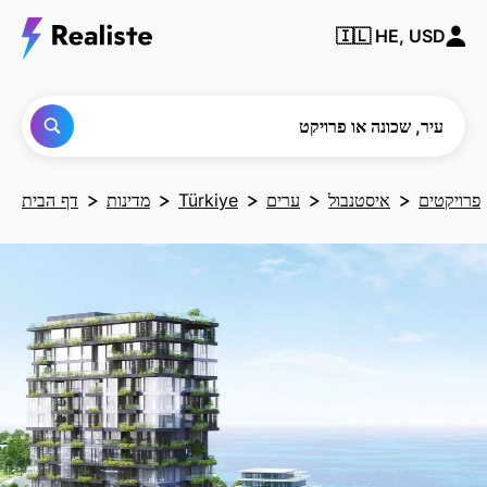
מצא
🇮🇱
HE, USD
כל
עיר,
שכונה
או
פרויקט
עיר, שכונה או פרויקט
פרויקטים
איסטנבול
ערים
Türkiye
מדינות
דף הבית