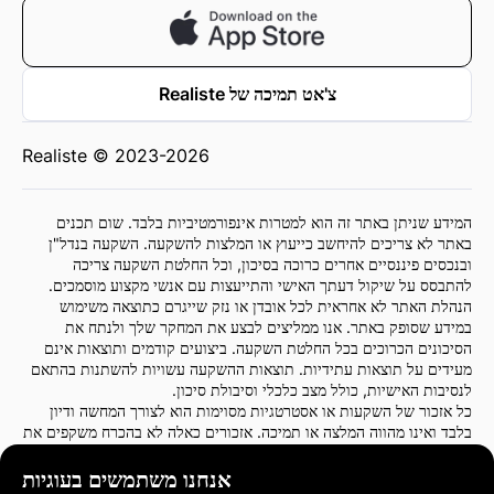
צ'אט תמיכה של Realiste
Realiste © 2023-2026
המידע שניתן באתר זה הוא למטרות אינפורמטיביות בלבד. שום תכנים
באתר לא צריכים להיחשב כייעוץ או המלצות להשקעה. השקעה בנדל"ן
ובנכסים פיננסיים אחרים כרוכה בסיכון, וכל החלטת השקעה צריכה
להתבסס על שיקול דעתך האישי והתייעצות עם אנשי מקצוע מוסמכים.
הנהלת האתר לא אחראית לכל אובדן או נזק שייגרם כתוצאה משימוש
במידע שסופק באתר. אנו ממליצים לבצע את המחקר שלך ולנתח את
הסיכונים הכרוכים בכל החלטת השקעה. ביצועים קודמים ותוצאות אינם
מעידים על תוצאות עתידיות. תוצאות ההשקעה עשויות להשתנות בהתאם
לנסיבות האישיות, כולל מצב כלכלי וסיבולת סיכון.
כל אזכור של השקעות או אסטרטגיות מסוימות הוא לצורך המחשה ודיון
בלבד ואינו מהווה המלצה או תמיכה. אזכורים כאלה לא בהכרח משקפים את
דעות הנהלת האתר.
אנו ממליצים בחום להתייעץ עם יועץ פיננסי או עורך דין לפני קבלת כל
אנחנו משתמשים בעוגיות