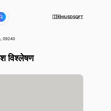
HI
USD
SQFT
🇮🇳
a, 09240
 विश्लेषण