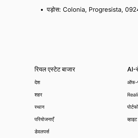
पड़ोस: Colonia, Progresista, 09
रियल एस्टेट बाजार
AI-स
देश
ऑफ-प
शहर
Reali
स्थान
पोर्ट
परियोजनाएँ
व्हाइ
डेवलपर्स