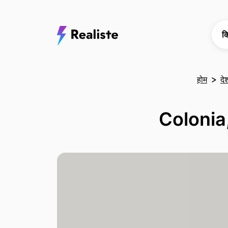
क
होम
दे
Colonia,