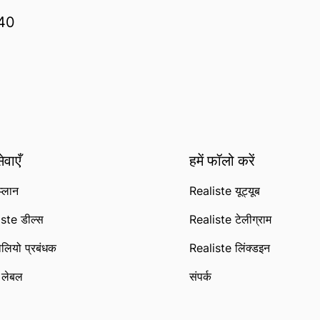
240
ेवाएँ
हमें फॉलो करें
्लान
Realiste यूट्यूब
ste डील्स
Realiste टेलीग्राम
फोलियो प्रबंधक
Realiste लिंक्डइन
ट लेबल
संपर्क